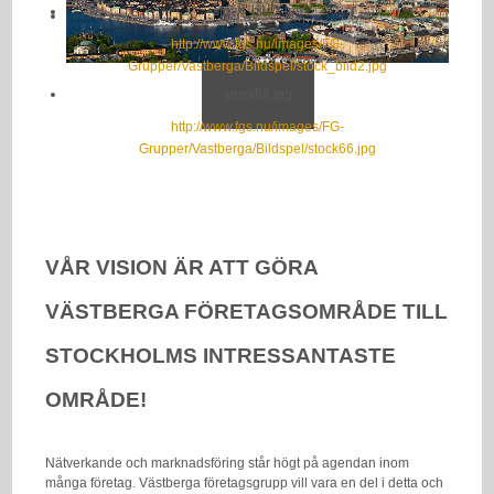
stock_bild2.jpg
http://www.fgs.nu/images/FG-
Grupper/Vastberga/Bildspel/stock_bild2.jpg
stock66.jpg
stock66.jpg
http://www.fgs.nu/images/FG-
Grupper/Vastberga/Bildspel/stock66.jpg
VÅR VISION ÄR ATT GÖRA
V
ÄSTBERGA FÖRETAGSOMRÅDE
TILL
STOCKHOLMS INTRESSANTASTE
OMRÅDE
!
Nätverkande och marknadsföring står högt på agendan inom
många företag. Västberga företagsgrupp vill vara en del i detta och