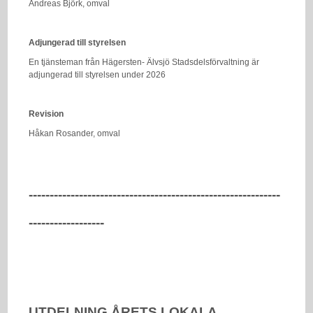
Andreas Björk, omval
Adjungerad till styrelsen
En tjänsteman från Hägersten- Älvsjö Stadsdelsförvaltning är
adjungerad till styrelsen under 2026
Revision
Håkan Rosander, omval
------------------------------------------------------------
------------------
UTDELNING ÅRETS LOKALA