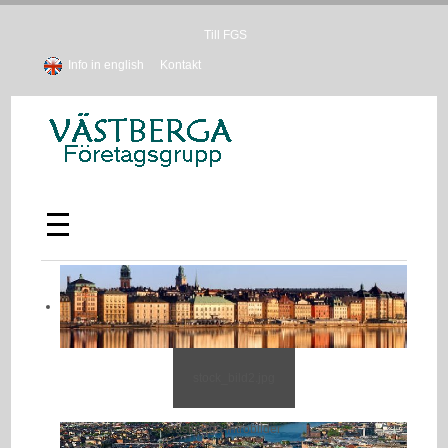
Till FGS
Info in english
Kontakt
stock_bild2.jpg
Västberga introbilder