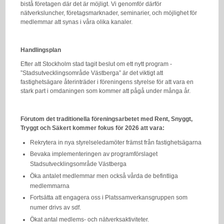
bistå företagen där det är möjligt. Vi genomför därför
nätverksluncher, företagsmarknader, seminarier, och möjlighet för
medlemmar att synas i våra olika kanaler.
Handlingsplan
Efter att Stockholm stad tagit beslut om ett nytt program -
”Stadsutvecklingsområde Västberga” är det viktigt att
fastighetsägare återinträder i föreningens styrelse för att vara en
stark part i omdaningen som kommer att pågå under många år.
Förutom det traditionella föreningsarbetet med Rent, Snyggt,
Tryggt och Säkert kommer fokus för 2026 att vara:
Rekrytera in nya styrelseledamöter främst från fastighetsägarna
Bevaka implementeringen av programförslaget
Stadsutvecklingsområde Västberga
Öka antalet medlemmar men också vårda de befintliga
medlemmarna
Fortsätta att engagera oss i Platssamverkansgruppen som
numer drivs av sdf.
Ökat antal medlems- och nätverksaktiviteter.