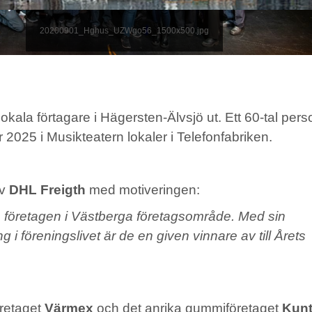
20200901_Hghus_UZWgo56_1500x500.jpg
 lokala förtagare i Hägersten-Älvsjö ut. Ett 60-tal per
2025 i Musikteatern lokaler i Telefonfabriken.
ev
DHL Freigth
med motiveringen:
te företagen i Västberga företagsområde. Med sin
i föreningslivet är de en given vinnare av till Årets
öretaget
Värmex
och det anrika gummiföretaget
Kunt