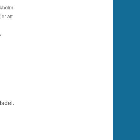
ckholm
er att
s
dsdel.