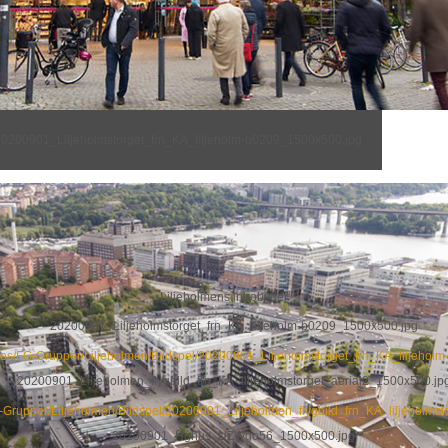
20200901_Liljeholmstorget_frn_KA_liljeholm-b0209_1500x500.jpg
Liljeholmens introbilder
20200901_Liljeholmstorget_frn_KA_liljeholm-b0209_1500x500.jpg
ages/FG-Grupper/Liljeholmen/Bildspel/20200901_Liljeholmstorget_frn_KA_liljeho
20200901_Liljeholmen_flygbild_frn_KA_liljeholmstorget_aerial2_1500x500.jp
G-Grupper/Liljeholmen/Bildspel/20200901_Liljeholmen_flygbild_frn_KA_liljeholms
20200901_Hghus_UZWgo56_1500x500.jpg