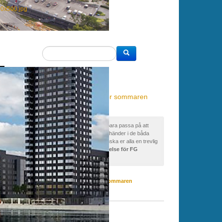
00x500.jpg
NYHETER
Viktig information inför sommaren
måndag, 22 juni 2026
Trevlig sommar
Jag vill bara passa på att
informera er om vad som händer i de båda
företagsgrupperna och önska er alla en trevlig
sommar.
Hopslagen styrelse för FG
Liljeholmen
...
Viktig information inför sommaren
måndag, 22 juni 2026
Möte våra politiker
söndag, 19 april 2026