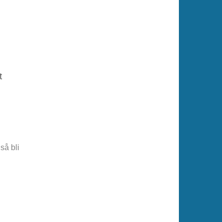
t
så bli