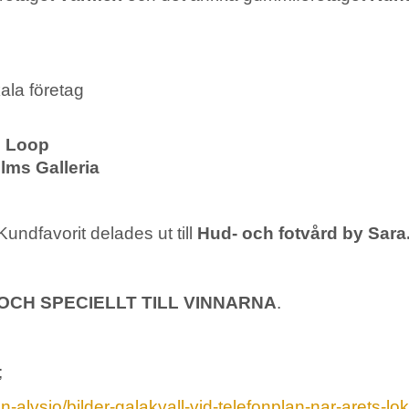
kala företag
n Loop
olms Galleria
Kundfavorit delades ut till
Hud- och fotvård by Sara
OCH SPECIELLT TILL VINNARNA
.
;
-alvsjo/bilder-galakvall-vid-telefonplan-nar-arets-lok