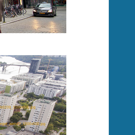
lm-b0209_1500x500.jpg
g
torget_aerial2_1500x500.jpg