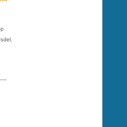
pp
dsdel,
___