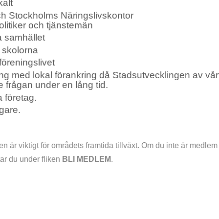
alt
ch Stockholms Näringslivskontor
litiker och tjänstemän
a samhället
 skolorna
föreningslivet
ing med lokal förankring då Stadsutvecklingen av vår
frågan under en lång tid.
a företag.
agare.
är viktigt för områdets framtida tillväxt. Om du inte är medlem 
ar du under fliken
BLI MEDLEM
.