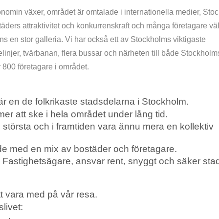
onomin växer, området är omtalade i internationella medier, Sto
äders attraktivitet och konkurrenskraft och många företagare välj
nns en stor galleria. Vi har också ett av Stockholms viktigaste
njer, tvärbanan, flera bussar och närheten till både Stockholm
 800 företagare i området.
 en de folkrikaste stadsdelarna i Stockholm.
r att ske i hela området under lång tid.
 största och i framtiden vara ännu mera en kollektiv
de med en mix av bostäder och företagare.
 Fastighetsägare, ansvar rent, snyggt och säker sta
tt vara med på vår resa.
livet: