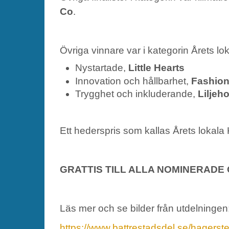
Co
.
Övriga vinnare var i kategorin Årets lo
Nystartade,
Little Hearts
Innovation och hållbarhet,
Fashio
Trygghet och inkluderande,
Liljeh
Ett hederspris som kallas Årets lokala 
GRATTIS TILL ALLA NOMINERADE 
Läs mer och se bilder från utdelningen
https://www.battrestadsdel.se/hagersten