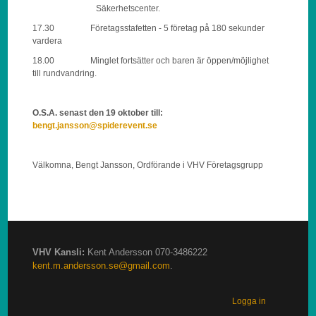
Säkerhetscenter.
17.30 Företagsstafetten - 5 företag på 180 sekunder
vardera
18.00 Minglet fortsätter och baren är öppen/möjlighet
till rundvandring.
O.S.A. senast den 19 oktober till:
bengt.jansson@spiderevent.se
Välkomna, Bengt Jansson, Ordförande i VHV Företagsgrupp
VHV Kansli:
Kent Andersson 070-3486222
kent.m.andersson.se@gmail.com
.
Logga in