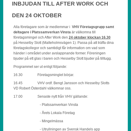
INBJUDAN TILL AFTER WORK OCH
DEN 24 OKTOBER
Alla företagare som är medlemmar i
VHV Företagsgrupp samt
deltagare i Platssamverkan Vinsta
är välkomna till
företagsmingel och After Work den
24 oktober klockan 16.30
på Hesselby Slott (Malteholmsvägen 1). Passa på att träffa dina
företagskollegor och samtidigt får information om vad som
händer i området under avslappnande former. Föreningen
bjuder på ett glas i baren och Hesselby Slott bjuder på tilltugg.
Programmet ser ut enligt följande:
16.30 Företagsminglet börjar.
16.45 VHV ordf. Bengt Jansson och Hesselby Slotts
VD Robert Österdahl välkomnar oss.
17.00 Senaste nytt från VHV gällande:
- Platssamverkan Vinsta
- Årets Lokala Företag
- Mingelmässa
- Utrullningen av Svensk Handels app