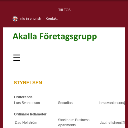
Till FGS
Info in english
Kontakt
STYRELSEN
Ordförande
Lars Svantesson
Securitas
lars.svantesson@s
Ordinarie ledamöter
Stockholm Business
Dag Hellström
dag.hellstrom@liv
Apartments