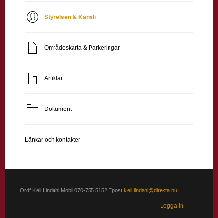
Styrelsen & Kansli
Områdeskarta & Parkeringar
Artiklar
Dokument
Länkar och kontakter
Ordf Kjell Lindahl Mobil 070-755 5152 Epost
kjell.lindahl@direkta.nu
Logga in