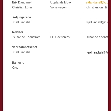
Erik Dandanell
Upplands Motor
e.dandanell@upp
Christian Lönn
Volkswagen
christian.lonn@v
Adjungerade
Kjell Lindahl
kjell.lindahl@dire
Revisor
Susanne Edenström
LG electronics
susanne.edenstr
Verksamhetschef
kjell.lindahl@di
Kjell Lindahl
Bankgiro
Org.nr