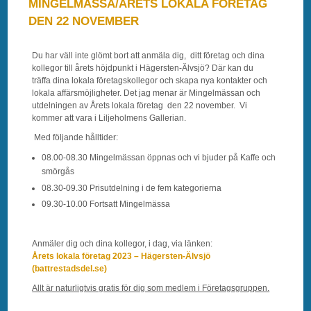
MINGELMÄSSA/ÅRETS LOKALA FÖRETAG
DEN 22 NOVEMBER
Du har väll inte glömt bort att anmäla dig, ditt företag och dina
kollegor till årets höjdpunkt i Hägersten-Älvsjö? Där kan du
träffa dina lokala företagskollegor och skapa nya kontakter och
lokala affärsmöjligheter. Det jag menar är Mingelmässan och
utdelningen av Årets lokala företag den 22 november. Vi
kommer att vara i Liljeholmens Gallerian.
Med följande hålltider:
08.00-08.30 Mingelmässan öppnas och vi bjuder på Kaffe och
smörgås
08.30-09.30 Prisutdelning i de fem kategorierna
09.30-10.00 Fortsatt Mingelmässa
Anmäler dig och dina kollegor, i dag, via länken:
Årets lokala företag 2023 – Hägersten-Älvsjö
(battrestadsdel.se)
Allt är naturligtvis gratis för dig som medlem i Företagsgruppen.