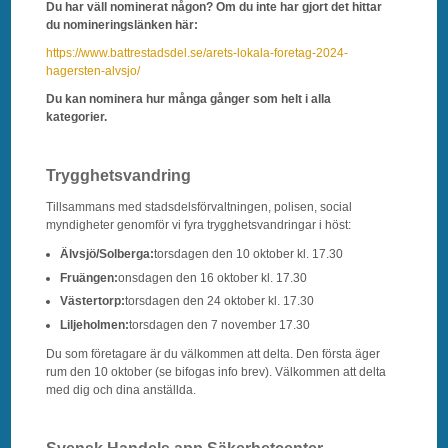
Du har väll nominerat någon? Om du inte har gjort det hittar
du nomineringslänken här:
https://www.battrestadsdel.se/arets-lokala-foretag-2024-
hagersten-alvsjo/
Du kan nominera hur många gånger som helt i alla
kategorier.
Trygghetsvandring
Tillsammans med stadsdelsförvaltningen, polisen, social
myndigheter genomför vi fyra trygghetsvandringar i höst:
Älvsjö/Solberga:
torsdagen den 10 oktober kl. 17.30
Fruängen:
onsdagen den 16 oktober kl. 17.30
Västertorp:
torsdagen den 24 oktober kl. 17.30
Liljeholmen:
torsdagen den 7 november 17.30
Du som företagare är du välkommen att delta. Den första äger
rum den 10 oktober (se bifogas info brev). Välkommen att delta
med dig och dina anställda.