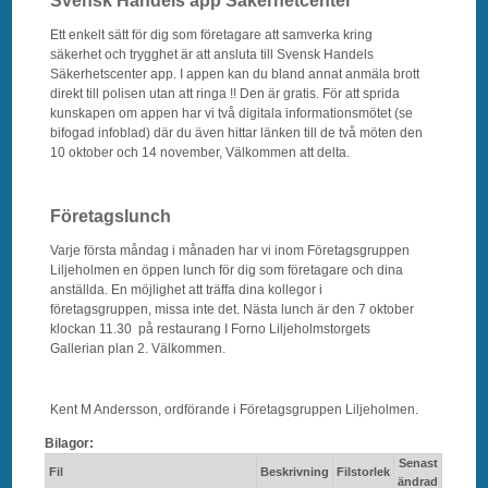
Svensk Handels app Säkerhetcenter
Ett enkelt sätt för dig som företagare att samverka kring
säkerhet och trygghet är att ansluta till Svensk Handels
Säkerhetscenter app. I appen kan du bland annat anmäla brott
direkt till polisen utan att ringa !! Den är gratis. För att sprida
kunskapen om appen har vi två digitala informationsmötet (se
bifogad infoblad) där du även hittar länken till de två möten den
10 oktober och 14 november, Välkommen att delta.
Företagslunch
Varje första måndag i månaden har vi inom Företagsgruppen
Liljeholmen en öppen lunch för dig som företagare och dina
anställda. En möjlighet att träffa dina kollegor i
företagsgruppen, missa inte det. Nästa lunch är den 7 oktober
klockan 11.30 på restaurang I Forno Liljeholmstorgets
Gallerian plan 2. Välkommen.
Kent M Andersson, ordförande i Företagsgruppen Liljeholmen.
Bilagor:
Senast
Fil
Beskrivning
Filstorlek
ändrad