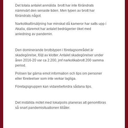
Det totala antalet anmälda brott har inte förändrats
nämnvärt den senaste tiden. Men typen av brott har
förändrats något.
Narkotikaförsäljning har minskat då kameror har satts upp i
Akalla, däremot har antalet bedrägerier öket med
anledning av pandemin.
Den dominerande brottstypen i företagsområdet är
skadegörelse, följt av klotter. Antalet skadegörelser under
åren 2016-20 var ca 2.200, jmf narkotikabrott 200 samma
period.
Polisen tar gärna emot information och tips om personer
eller företeelser som inte verkar lagliga.
Företagsgruppen kan vidarebefordra sådana tips.
Det inställda mötet med lokalpolis planeras att genomföras
så snart pandemisituationen tillåter.