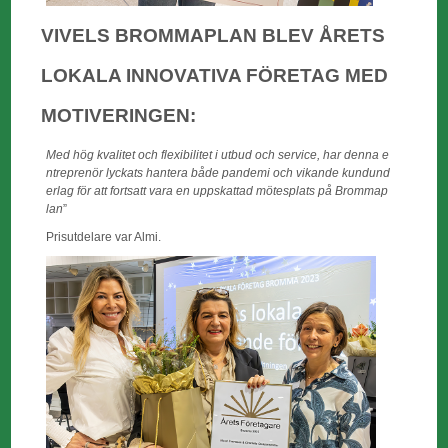
VIVELS BROMMAPLAN BLEV ÅRETS
LOKALA INNOVATIVA FÖRETAG MED
MOTIVERINGEN:
Med
hög
kvalitet
och
flexibilitet
i
utbud
och
service,
har
denna
e
ntreprenör
lyckats
hantera
både
pandemi
och
vikande
kundund
erlag
för
att
fortsatt
vara
en
uppskattad
mötesplats
på
Brommap
lan
”
Prisutdelare var Almi.