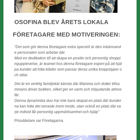
OSOFINA BLEV ÅRETS LOKALA
FÖRETAGARE MED MOTIVERINGEN:
“Det
som
gör
denna
företagare
extra
speciell
är
den
inkännand
e
personalen
som
arbetar
där
.
Med
en
dedikation
till
att
skapa
en
positiv
och
personlig
shoppi
ngupplevelse
,
är
teamet
hos
denna
företagare
expert
på
att
hjäl
pa
kunder
att
hitta
kläder
som
passar
deras
unika
kroppstyper
o
ch
stilar
.
Det
är
en
verklig
familjekär
känsla
där
Mamma
och
dotter
tillsa
mmans
driver
butiken
,
vilket
ger
en
varm
och
inbjudande
atmos
fär
.
Denna
dynamiska
duo
har
inte
bara
skapat
en
plats
där
kunder
na
kan
hitta
det
senaste
inom
mode,
utan
också
en
plats
där
va
rje
individ
får
personlig
uppmärksamhet
och
hjälp
”
Prisutdelare var Företagarna.