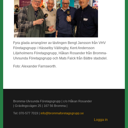
Fyra glada arrangörer av tävlingen Bengt Jansson från VHV
Företagsgrupp i Hässelby Vällingby, Kent Andersson
Liljeholmens Företagsgrupp, Håkan Rosander från Bromma-
Ulvsunda Företagsgrupp och Mats Falck från Bättre stadsdel.
Foto: Alexander Farnsworth.
Bromma-Ulvsunda Företagsgrupp | c/o Håkan Rosander
| Grävlingsvägen 25 | 167 56 Bromma |
Tel: 070-577 7019 |
info@brommaforetagsgrupp.se
Logga in