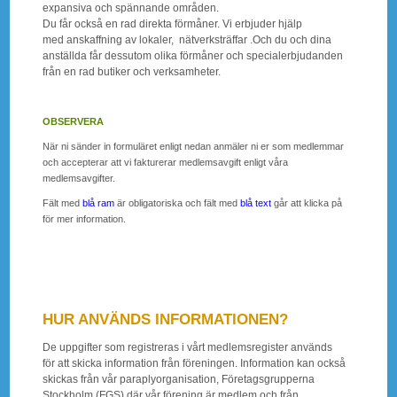
expansiva och spännande områden.
Du får också en rad direkta förmåner. Vi erbjuder hjälp
med anskaffning av lokaler, nätverksträffar .Och du och dina
anställda får dessutom olika förmåner och specialerbjudanden
från en rad butiker och verksamheter.
OBSERVERA
När ni sänder in formuläret enligt nedan anmäler ni er som medlemmar
och accepterar att vi fakturerar medlemsavgift enligt våra
medlemsavgifter.
Fält med
blå ram
är obligatoriska och fält med
blå text
går att klicka på
för mer information.
HUR ANVÄNDS INFORMATIONEN?
De uppgifter som registreras i vårt medlemsregister används
för att skicka information från föreningen. Information kan också
skickas från vår paraplyorganisation, Företagsgrupperna
Stockholm (FGS) där vår förening är medlem och från