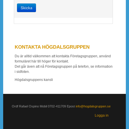
Skicka
KONTAKTA HÖGDALSGRUPPEN
Du är alltid välkommen att kontakta Företagsgruppen, använd
formuläret här till höger för kontakt.
Det går även att nå Företagsgruppen på telefon, se information
i sidfoten.
Högdalsgruppens kansli
Ordf Rafael Ospino Mobil 0702-411709 Epost
info@hogdalsgruppen.se
Logga in