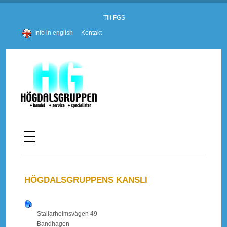
Till FGS
Info in english
Kontakt
HÖGDALSGRUPPENS KANSLI
Stallarholmsvägen 49
Bandhagen