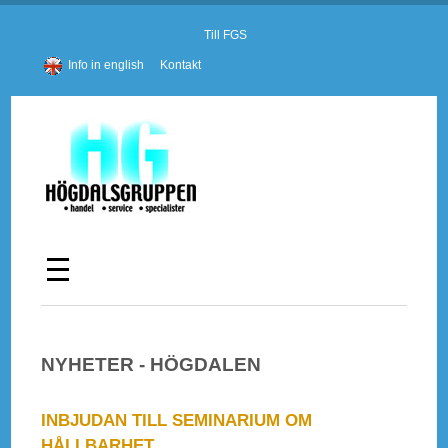
Till FGS
Info in english
Kontakt
NYHETER - HÖGDALEN
INBJUDAN TILL SEMINARIUM OM
HÅLLBARHET