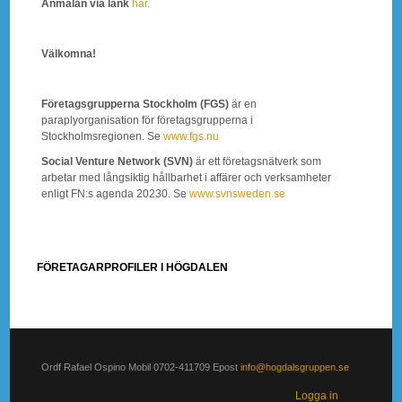
Anmälan via länk
här.
Välkomna!
Företagsgrupperna Stockholm (FGS)
är en
paraplyorganisation för företagsgrupperna i
Stockholmsregionen. Se
www.fgs.nu
Social Venture Network
(SVN)
är ett företagsnätverk som
arbetar med långsiktig hållbarhet i affärer och verksamheter
enligt FN:s agenda 20230. Se
www.svnsweden.se
FÖRETAGARPROFILER I HÖGDALEN
Ordf Rafael Ospino Mobil 0702-411709 Epost
info@hogdalsgruppen.se
Logga in