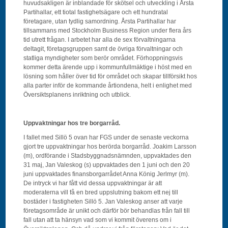
huvudsakligen är inblandade för skötsel och utveckling i Årsta
Partihallar, ett tiotal fastighetsägare och ett hundratal
företagare, utan tydlig samordning. Årsta Partihallar har
tillsammans med Stockholm Business Region under flera års
tid utrett frågan. I arbetet har alla de sex förvaltningarna
deltagit, företagsgruppen samt de övriga förvaltningar och
statliga myndigheter som berör området. Förhoppningsvis
kommer detta ärende upp i kommunfullmäktige i höst med en
lösning som håller över tid för området och skapar tillförsikt hos
alla parter inför de kommande årtiondena, helt i enlighet med
Översiktsplanens inriktning och utblick.
Uppvaktningar hos tre borgarråd.
I fallet med Sillö 5 ovan har FGS under de senaste veckorna
gjort tre uppvaktningar hos berörda borgarråd. Joakim Larsson
(m), ordförande i Stadsbyggnadsnämnden, uppvaktades den
31 maj, Jan Valeskog (s) uppvaktades den 1 juni och den 20
juni uppvaktades finansborgarrådet Anna König Jerlmyr (m).
De intryck vi har fått vid dessa uppvaktningar är att
moderaterna vill få en bred uppslutning bakom ett nej till
bostäder i fastigheten Sillö 5. Jan Valeskog anser att varje
företagsområde är unikt och därför bör behandlas från fall till
fall utan att ta hänsyn vad som vi kommit överens om i