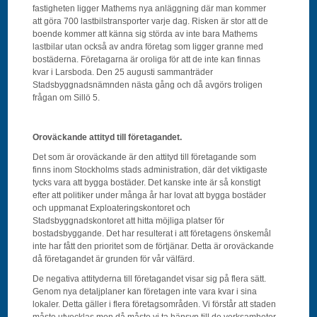
fastigheten ligger Mathems nya anläggning där man kommer
att göra 700 lastbilstransporter varje dag. Risken är stor att de
boende kommer att känna sig störda av inte bara Mathems
lastbilar utan också av andra företag som ligger granne med
bostäderna. Företagarna är oroliga för att de inte kan finnas
kvar i Larsboda. Den 25 augusti sammanträder
Stadsbyggnadsnämnden nästa gång och då avgörs troligen
frågan om Sillö 5.
Oroväckande attityd till företagandet.
Det som är oroväckande är den attityd till företagande som
finns inom Stockholms stads administration, där det viktigaste
tycks vara att bygga bostäder. Det kanske inte är så konstigt
efter att politiker under många år har lovat att bygga bostäder
och uppmanat Exploateringskontoret och
Stadsbyggnadskontoret att hitta möjliga platser för
bostadsbyggande. Det har resulterat i att företagens önskemål
inte har fått den prioritet som de förtjänar. Detta är oroväckande
då företagandet är grunden för vår välfärd.
De negativa attityderna till företagandet visar sig på flera sätt.
Genom nya detaljplaner kan företagen inte vara kvar i sina
lokaler. Detta gäller i flera företagsområden. Vi förstår att staden
måste utvecklas men då måste vi ta hänsyn till de verksamheter