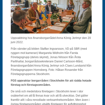
Uppvaktning hos finansborgarrådet Anna König Jerlmyr den 20
juni 2022.
Från vänster på bilden Staffan Ingvarsson, VD på SBR (med
ryggen mot kameran) Margareta Widholm från Farsta
Företagsgrupp (delvis skymd), Jonas Nilsson från Årsta
Partihallar, borgarrådssekreterare Daniel Carlsson-Mård,
finansborgarrådet Anna König Jerlmyr och Claes Lundqvist från
Företagsgruppen Hornsberg. Foto: Håkan Rosander från
Företagsgrupperna Stockholm.
FGS uppvaktar borgarråden i Stockholm för att rädda hotade
företag och företagsområden.
De små och medelstora företagen i Stockholm lever i stor
osäkerhet om att få finnas kvar och att få utvecklas. Det gäller
framför allt i våra renodlade verksamhetsområden. Men även i
övriga företagsområden utsätts företagen för avflyttningshot