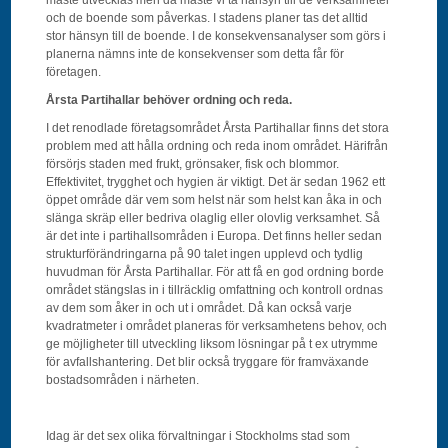
och de boende som påverkas. I stadens planer tas det alltid
stor hänsyn till de boende. I de konsekvensanalyser som görs i
planerna nämns inte de konsekvenser som detta får för
företagen.
Årsta Partihallar behöver ordning och reda.
I det renodlade företagsområdet Årsta Partihallar finns det stora
problem med att hålla ordning och reda inom området. Härifrån
försörjs staden med frukt, grönsaker, fisk och blommor.
Effektivitet, trygghet och hygien är viktigt. Det är sedan 1962 ett
öppet område där vem som helst när som helst kan åka in och
slänga skräp eller bedriva olaglig eller olovlig verksamhet. Så
är det inte i partihallsområden i Europa. Det finns heller sedan
strukturförändringarna på 90 talet ingen upplevd och tydlig
huvudman för Årsta Partihallar. För att få en god ordning borde
området stängslas in i tillräcklig omfattning och kontroll ordnas
av dem som åker in och ut i området. Då kan också varje
kvadratmeter i området planeras för verksamhetens behov, och
ge möjligheter till utveckling liksom lösningar på t ex utrymme
för avfallshantering. Det blir också tryggare för framväxande
bostadsområden i närheten.
Idag är det sex olika förvaltningar i Stockholms stad som