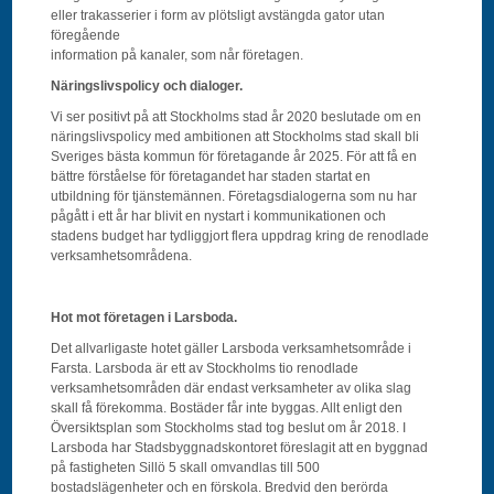
eller trakasserier i form av plötsligt avstängda gator utan
föregående
information på kanaler, som når företagen.
Näringslivspolicy och dialoger.
Vi ser positivt på att Stockholms stad år 2020 beslutade om en
näringslivspolicy med ambitionen att Stockholms stad skall bli
Sveriges bästa kommun för företagande år 2025. För att få en
bättre förståelse för företagandet har staden startat en
utbildning för tjänstemännen. Företagsdialogerna som nu har
pågått i ett år har blivit en nystart i kommunikationen och
stadens budget har tydliggjort flera uppdrag kring de renodlade
verksamhetsområdena.
Hot mot företagen i Larsboda.
Det allvarligaste hotet gäller Larsboda verksamhetsområde i
Farsta. Larsboda är ett av Stockholms tio renodlade
verksamhetsområden där endast verksamheter av olika slag
skall få förekomma. Bostäder får inte byggas. Allt enligt den
Översiktsplan som Stockholms stad tog beslut om år 2018. I
Larsboda har Stadsbyggnadskontoret föreslagit att en byggnad
på fastigheten Sillö 5 skall omvandlas till 500
bostadslägenheter och en förskola. Bredvid den berörda