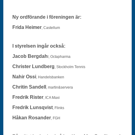
Ny ordförande i föreningen är:
Frida Heimer
, Castellum
I styrelsen ingår också:
Jacob Bergdah
l, Octapharma
Christer Lundberg
, Stockholm Tennis
Nahir Ossi
, Handelsbanken
Chritin Sandell
, martin&servera
Fredrik Rister
, ICA Maxi
Fredrik Lunsqvist
, Flinks
Håkan Rosander
, FGH