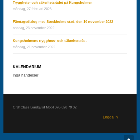
Trygghets- och säkerhetsrådet på Kungsholmen
måndag, 27 februari 2023
Färetagsdialog med Stockholms stad. den 10 november 2022
onsdag, 23 november 2022
Kungsholmens trygghets- och säkerhetsråd.
måndag, 21 november 2022
KALENDARIUM
Inga händelser
Ordf Claes Lundqvist Mobil 070-828 79 32
Logga in