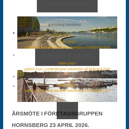
Hornsberg från strand till strand
Hornsberg Introbilder
Hornsberg från strand till strand
index.php?
option=com_content&view=article&id=470&Itemid=846
Området. Affärer, Bostäder, Parker
Området. Affärer, Bostäder, Parker
index.php?
option=com_content&view=article&id=463&Itemid=849
Vision
index.php?
option=com_content&view=article&id=173&Itemid=847
Vision
ÅRSMÖTE I FÖRETAGSGRUPPEN
HORNSBERG 23 APRIL 2026.