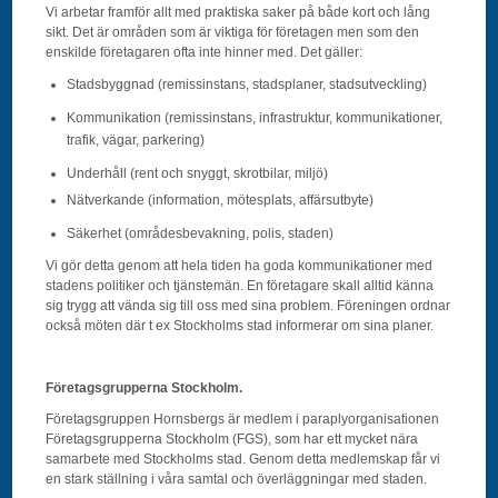
Vi arbetar framför allt med praktiska saker på både kort och lång
sikt. Det är områden som är viktiga för företagen men som den
enskilde företagaren ofta inte hinner med. Det gäller:
Stadsbyggnad (remissinstans, stadsplaner, stadsutveckling)
Kommunikation (remissinstans, infrastruktur, kommunikationer,
trafik, vägar, parkering)
Underhåll (rent och snyggt, skrotbilar, miljö)
Nätverkande (information, mötesplats, affärsutbyte)
Säkerhet (områdesbevakning, polis, staden)
Vi gör detta genom att hela tiden ha goda kommunikationer med
stadens politiker och tjänstemän. En företagare skall alltid känna
sig trygg att vända sig till oss med sina problem. Föreningen ordnar
också möten där t ex Stockholms stad informerar om sina planer.
Företagsgrupperna Stockholm.
Företagsgruppen Hornsbergs är medlem i paraplyorganisationen
Företagsgrupperna Stockholm (FGS), som har ett mycket nära
samarbete med Stockholms stad. Genom detta medlemskap får vi
en stark ställning i våra samtal och överläggningar med staden.