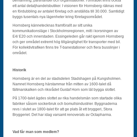
bemanning, partihandel och organisationer. I området finns också
ett antal detaljhandelsbutiker. I visionen för Hornsberg räknas med
en fördubbling av antalet företag och anställda till 30.000. Samtidigt
byggs tusentals nya lägenheter kring företagsområdet.
Hornsberg kännetecknas framförallt av sitt unika
kommunikationsläge i Stockholmsregionen, mitt i korsningen av
E4/ E20 och innerstaden. Essingeleden går rakt igenom Hornsberg
och ger området extremt hög tillgänglighet för transporter med bil.
För kollektivtrafiken finns tre T-banestationer och flera busslinjer i
området.
Historik
Hornsberg är en del av stadsdelen Stadshagen på Kungsholmen.
Namnet Hornsberg härstammar från mitten av 1600-talet då
fältmarskalken och riksrådet Gustaf Horn som lät bygga slottet.
På 1700-talet ägdes slottet av rika handelsmän som startade olika
fabriker såsom sockerbruk och bomullsindustrier. Byggnaderna
revs i slutet av 1800-talet för att ge plats åt ett bryggeri, Stora
Bryggeriet. Det har idag varsamt renoverats av Octapharma.
Vad får man som medlem?