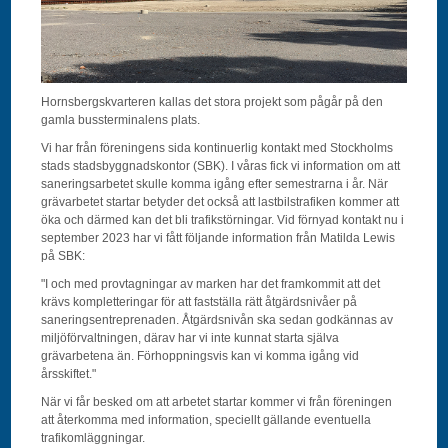
H
ornsbergskvarteren kallas det stora projekt som pågår på den
gamla bussterminalens plats.
Vi har från föreningens sida kontinuerlig kontakt med Stockholms
stads stadsbyggnadskontor (SBK). I våras fick vi information om att
saneringsarbetet skulle komma igång efter semestrarna i år. När
grävarbetet startar betyder det också att lastbilstrafiken kommer att
öka och därmed kan det bli trafikstörningar. Vid förnyad kontakt nu i
september 2023 har vi fått följande information från Matilda Lewis
på SBK:
"I och med provtagningar av marken har det framkommit att det
krävs kompletteringar för att fastställa rätt åtgärdsnivåer på
saneringsentreprenaden. Åtgärdsnivån ska sedan godkännas av
miljöförvaltningen, därav har vi inte kunnat starta själva
grävarbetena än. Förhoppningsvis kan vi komma igång vid
årsskiftet."
När vi får besked om att arbetet startar kommer vi från föreningen
att återkomma med information, speciellt gällande eventuella
trafikomläggningar.