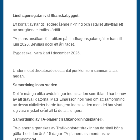
Lindhagensgatan vid Skanskabygget.
Ett körfält avstängt i södergående riktning och i stället utnyttjas ett
av norrgående trafiks körfält.
TA-plans ansökan för trafiken på Lindhagensgatan gäller fram till
juni 2026. Beviljas dock ett år i taget.
Bygget skall vara klart i december 2026.
Under mötet diskuterades ett antal punkter som sammanfattas
nedan.
Samordning inom staden.
Det är många olika avdelningar inom staden som ibland har behov
av att gräva i gatorna. Mats Einarsson höll med om att samordning
av dessa aktiviteter borde fungera inom staden men det har visat
sig vara mycket svårt att få det att fungera.
Samordning av TA-planer (Trafikanordningsplaner).
TA-planerna granskas av Trafikkontoret strax innan de skall börja
gälla. Ledtiden är 5-15 dagar. TA-planerna samordnas av
Trafikkontoret.