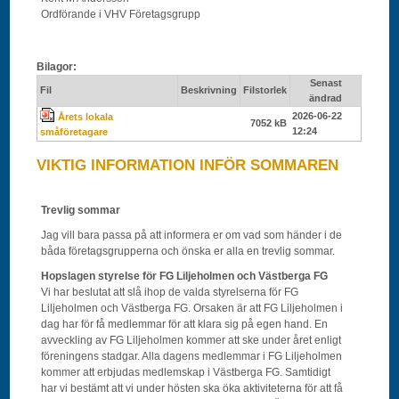
Ordförande i VHV Företagsgrupp
Bilagor:
Senast
Fil
Beskrivning
Filstorlek
ändrad
2026-06-22
Årets lokala
7052 kB
12:24
småföretagare
VIKTIG INFORMATION INFÖR SOMMAREN
Trevlig sommar
Jag vill bara passa på att informera er om vad som händer i de
båda företagsgrupperna och önska er alla en trevlig sommar.
Hopslagen styrelse för FG Liljeholmen och Västberga FG
Vi har beslutat att slå ihop de valda styrelserna för FG
Liljeholmen och Västberga FG. Orsaken är att FG Liljeholmen i
dag har för få medlemmar för att klara sig på egen hand. En
avveckling av FG Liljeholmen kommer att ske under året enligt
föreningens stadgar. Alla dagens medlemmar i FG Liljeholmen
kommer att erbjudas medlemskap i Västberga FG. Samtidigt
har vi bestämt att vi under hösten ska öka aktiviteterna för att få