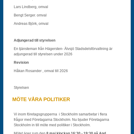
Lars Lindberg, omval
Bengt Serger. omval
Andreas Björk, omval
Adjungerad till styrelsen
En tjänsteman från Hägersten- Älvsjö Stadsdelsförvaltning är
adjungerad till styrelsen under 2026
Revision
Håkan Rosander , omval till 2026
Styrelsen
MÖTE VÅRA POLITIKER
Vi inom företagsgrupperna i Stockholm samarbetar i flera
frågor med Företagarna Stockholm. Nu bjuder Företagarna
Stockholm in till möte med politiker i Stockholm.
Mötet äger rum den
8 maj klockan 16:30 - 19:30 på And