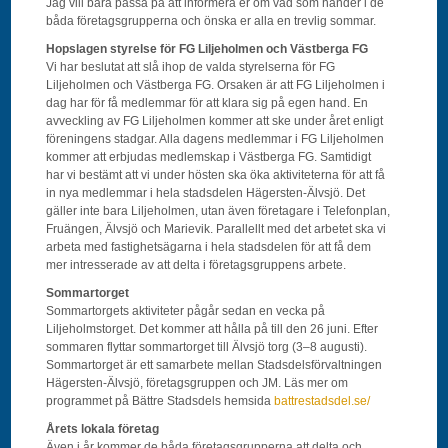
Jag vill bara passa på att informera er om vad som händer i de
båda företagsgrupperna och önska er alla en trevlig sommar.
Hopslagen styrelse för FG Liljeholmen och Västberga FG
Vi har beslutat att slå ihop de valda styrelserna för FG
Liljeholmen och Västberga FG. Orsaken är att FG Liljeholmen i
dag har för få medlemmar för att klara sig på egen hand. En
avveckling av FG Liljeholmen kommer att ske under året enligt
föreningens stadgar. Alla dagens medlemmar i FG Liljeholmen
kommer att erbjudas medlemskap i Västberga FG. Samtidigt
har vi bestämt att vi under hösten ska öka aktiviteterna för att få
in nya medlemmar i hela stadsdelen Hägersten-Älvsjö. Det
gäller inte bara Liljeholmen, utan även företagare i Telefonplan,
Fruängen, Älvsjö och Marievik. Parallellt med det arbetet ska vi
arbeta med fastighetsägarna i hela stadsdelen för att få dem
mer intresserade av att delta i företagsgruppens arbete.
Sommartorget
Sommartorgets aktiviteter pågår sedan en vecka på
Liljeholmstorget. Det kommer att hålla på till den 26 juni. Efter
sommaren flyttar sommartorget till Älvsjö torg (3–8 augusti).
Sommartorget är ett samarbete mellan Stadsdelsförvaltningen
Hägersten-Älvsjö, företagsgruppen och JM. Läs mer om
programmet på Bättre Stadsdels hemsida
battrestadsdel.se/
Årets lokala företag
Även i år kommer de båda företagsgrupperna att delta och