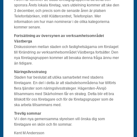
sponsra Årets lokala företag, vars utdelning kommer att ske den
3 december, och precis som de senaste åren är platsen
Telefonfabriken, intill Klättercentret, Telefonplan. Mer
information om hur man nominerar i de olika kategorierna
kommer senare.
Fortsättning av översynen av verksamhetsområdet
Västberga
Diskussionen mellan staden och fastighetsägarna om förslaget
till förändring av verksamhetsområdet Västberga fortsätter. Den
nya företagsgruppen kommer att bevaka denna fråga ännu mer
än tidigare.
Näringslivsstrateg
Staden har beslutat att utöka samarbetet med stadens
företagare. En del i detta är att stadsdelsområdena har tillförts
flera tjänster som näringslivsstrateger. Hägersten-Älvsjö
tillsammans med Skärholmen får en strateg. Detta blir ett bra
tillskott för oss företagare och för de företagsgrupper som de
ska arbeta tillsammans med.
Trevlig sommar
Vi i den nya gemensamma styrelsen vill önska dig som
företagare en skön och fin sommar.
Kent M Andersson