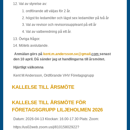
Val av styrelse av:
ordförande att väljas för 2 år.
högst tio ledamöter och lägst sex ledamöter på två år
Val av revisor och revisorssuppleant på ett år
Val av valberedning på ett år.
Övriga frågor.
Mötets avslutande.
Anmälan görs på
kent.m.andersson.se@gmail
.
com
senast
den 10 april. Då sänder jag ut handlingarna till årsmötet.
Hjärtligt välkomna
Kent M Andersson, Ordförande VHV Företagsgrupp
KALLELSE TILL ÅRSMÖTE
KALLELSE TILL ÅRSMÖTE FÖR
FÖRETAGSGRUPP LILJEHOLMEN 2026
Datum: 2026-04-13 Klockan: 16.00-17.30 Plats: Zoom:
https://us02web.zoom.us/j/81015802922?