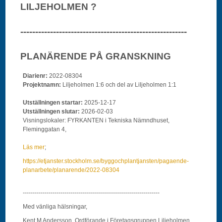
LILJEHOLMEN ?
--------------------------------------------------------
PLANÄRENDE PÅ GRANSKNING
Diarienr:
2022-08304
Projektnamn:
Liljeholmen 1:6 och del av Liljeholmen 1:1
Utställningen startar:
2025-12-17
Utställningen slutar:
2026-02-03
Visningslokaler: FYRKANTEN i Tekniska Nämndhuset,
Fleminggatan 4,
Läs mer
;
https://etjanster.stockholm.se/byggochplantjansten/pagaende-
planarbete/planarende/2022-08304
---------------------------------------------------------------------
Med vänliga hälsningar,
Kent M Andersson, Ordförande i Företagsgruppen Liljeholmen