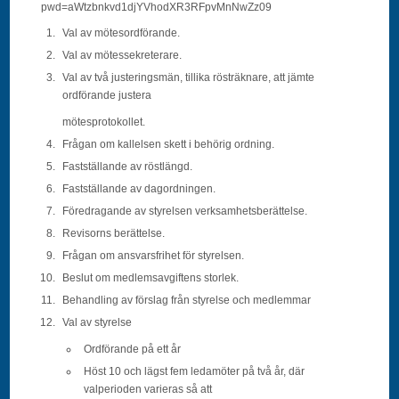
pwd=aWtzbnkvd1djYVhodXR3RFpvMnNwZz09
Val av mötesordförande.
Val av mötessekreterare.
Val av två justeringsmän, tillika rösträknare, att jämte
ordförande justera
mötesprotokollet.
Frågan om kallelsen skett i behörig ordning.
Fastställande av röstlängd.
Fastställande av dagordningen.
Föredragande av styrelsen verksamhetsberättelse.
Revisorns berättelse.
Frågan om ansvarsfrihet för styrelsen.
Beslut om medlemsavgiftens storlek.
Behandling av förslag från styrelse och medlemmar
Val av styrelse
Ordförande på ett år
Höst 10 och lägst fem ledamöter på två år, där
valperioden varieras så att