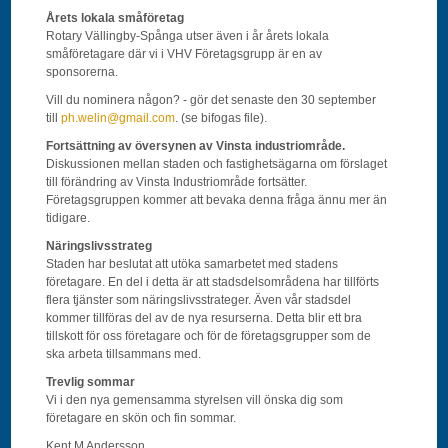
Årets lokala
småföretag
Rotary Vällingby-Spånga utser även i år årets lokala
småföretagare där vi i VHV Företagsgrupp är en av
sponsorerna.
Vill du nominera någon? - gör det senaste den 30 september
till
ph.welin@gmail.com
. (se bifogas file).
Fortsättning av översynen av
Vinsta industriområde.
Diskussionen mellan staden och fastighetsägarna om förslaget
till förändring av Vinsta Industriområde fortsätter.
Företagsgruppen kommer att bevaka denna fråga ännu mer än
tidigare.
Näringslivsstrateg
Staden har beslutat att utöka samarbetet med stadens
företagare. En del i detta är att stadsdelsområdena har tillförts
flera tjänster som näringslivsstrateger. Även vår stadsdel
kommer tillföras del av de nya resurserna. Detta blir ett bra
tillskott för oss företagare och för de företagsgrupper som de
ska arbeta tillsammans med.
Trevlig sommar
Vi i den nya gemensamma styrelsen vill önska dig som
företagare en skön och fin sommar.
Kent M Andersson