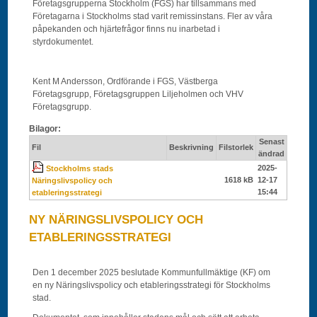
Företagsgrupperna Stockholm (FGS) har tillsammans med
Företagarna i Stockholms stad varit remissinstans. Fler av våra
påpekanden och hjärtefrågor finns nu inarbetad i
styrdokumentet.
Kent M Andersson, Ordförande i FGS, Västberga
Företagsgrupp, Företagsgruppen Liljeholmen och VHV
Företagsgrupp.
Bilagor:
Senast
Fil
Beskrivning
Filstorlek
ändrad
2025-
Stockholms stads
1618 kB
12-17
Näringslivspolicy och
15:44
etableringsstrategi
NY NÄRINGSLIVSPOLICY OCH
ETABLERINGSSTRATEGI
Den 1 december 2025 beslutade Kommunfullmäktige (KF) om
en ny Näringslivspolicy och etableringsstrategi för Stockholms
stad.