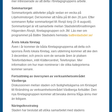
mer intresserade av att delta i företagsgruppens arbete.
Sommartorget
Sommartorgets aktiviteter pågår sedan en vecka på
Liljeholmstorget. Det kommer att hålla på till den 26 juni. Efter
sommaren flyttar sommartorget till Älvsjö torg (3–8 augusti).
Sommartorget är ett samarbete mellan Stadsdelsförvaltningen
Hägersten-Älvsjö, företagsgruppen och JM. Läs mer om
programmet på Bättre Stadsdels hemsida
battrestadsdel.se/
Årets lokala företag
Även i år kommer de båda företagsgrupperna att delta och
sponsra Årets lokala företag, vars utdelning kommer att ske den
3 december, och precis som de senaste åren är platsen
Telefonfabriken, intill Klättercentret, Telefonplan. Mer
information om hur man nominerar i de olika kategorierna
kommer senare.
Fortsättning av översynen av verksamhetsområdet
Västberga
Diskussionen mellan staden och fastighetsägarna om förslaget
till förändring av verksamhetsområdet Västberga fortsätter. Den
nya företagsgruppen kommer att bevaka denna fråga ännu mer
än tidigare.
Näringslivsstrateg
Staden har beslutat att utöka samarbetet med stadens