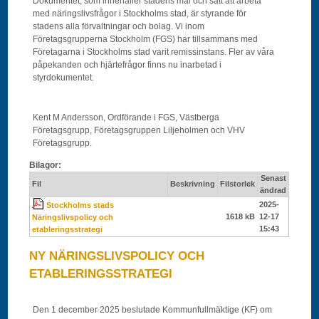
Dokumentet, som innehåller stadens mål och sätt att arbeta
med näringslivsfrågor i Stockholms stad, är styrande för
stadens alla förvaltningar och bolag. Vi inom
Företagsgrupperna Stockholm (FGS) har tillsammans med
Företagarna i Stockholms stad varit remissinstans. Fler av våra
påpekanden och hjärtefrågor finns nu inarbetad i
styrdokumentet.
Kent M Andersson, Ordförande i FGS, Västberga
Företagsgrupp, Företagsgruppen Liljeholmen och VHV
Företagsgrupp.
Bilagor:
Senast
Fil
Beskrivning
Filstorlek
ändrad
2025-
Stockholms stads
1618 kB
12-17
Näringslivspolicy och
15:43
etableringsstrategi
NY NÄRINGSLIVSPOLICY OCH
ETABLERINGSSTRATEGI
Den 1 december 2025 beslutade Kommunfullmäktige (KF) om