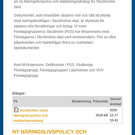
en ny Näringslivspolicy och etableringsstrategi för Stockholms
stad.
Dokumentet, som innehåller stadens mål och sätt att arbeta
med näringslivsfrågor i Stockholms stad, är styrande för
stadens alla förvaltningar och bolag. Vi inom
Företagsgrupperna Stockholm (FGS) har tillsammans med
Företagarna i Stockholms stad varit remissinstans. Fler av våra
påpekanden och hjärtefrågor finns nu inarbetad i
styrdokumentet.
Kent M Andersson, Ordförande i FGS, Västberga
Företagsgrupp, Företagsgruppen Liljeholmen och VHV
Företagsgrupp.
Bilagor:
Senast
Fil
Beskrivning
Filstorlek
ändrad
2025-
Stockholms stads
1618 kB
12-17
Näringslivspolicy och
15:41
etableringsstrategi
NY NÄRINGSLIVSPOLICY OCH