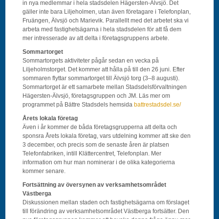
in nya medlemmar i hela stadsdelen Hägersten-Älvsjö. Det
gäller inte bara Liljeholmen, utan även företagare i Telefonplan,
Fruängen, Älvsjö och Marievik. Parallellt med det arbetet ska vi
arbeta med fastighetsägarna i hela stadsdelen för att få dem
mer intresserade av att delta i företagsgruppens arbete.
Sommartorget
Sommartorgets aktiviteter pågår sedan en vecka på
Liljeholmstorget. Det kommer att hålla på till den 26 juni. Efter
sommaren flyttar sommartorget till Älvsjö torg (3–8 augusti).
Sommartorget är ett samarbete mellan Stadsdelsförvaltningen
Hägersten-Älvsjö, företagsgruppen och JM. Läs mer om
programmet på Bättre Stadsdels hemsida
battrestadsdel.se/
Årets lokala företag
Även i år kommer de båda företagsgrupperna att delta och
sponsra Årets lokala företag, vars utdelning kommer att ske den
3 december, och precis som de senaste åren är platsen
Telefonfabriken, intill Klättercentret, Telefonplan. Mer
information om hur man nominerar i de olika kategorierna
kommer senare.
Fortsättning av översynen av verksamhetsområdet
Västberga
Diskussionen mellan staden och fastighetsägarna om förslaget
till förändring av verksamhetsområdet Västberga fortsätter. Den