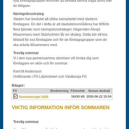
nya företagsgruppen kommer att bevaka denna fråga ännu mer
än tidigare.
Näringslivsstrateg
Staden har beslutat att utöka samarbetet med stadens
företagare. En del i detta är att stadsdelsområdena har tillförts
flera tjänster som näringslivsstrateger. Hägersten-Älvsjö
tillsammans med Skärholmen får en strateg. Detta blir ett bra
tillskott för oss företagare och för de företagsgrupper som de
ska arbeta tillsammans med.
Trevlig sommar
Vi i den nya gemensamma styrelsen vill önska dig som
företagare en skön och fin sommar.
Kent M Andersson
Ordförande i FG Liljeholmen och Västberga FG
Bilagor:
Fil
Beskrivning
Filstorlek
Senast ändrad
16430 kB
2026-06-22 15:54
Sommartorget 2026
VIKTIG INFORMATION INFÖR SOMMAREN
Trevlig sommar