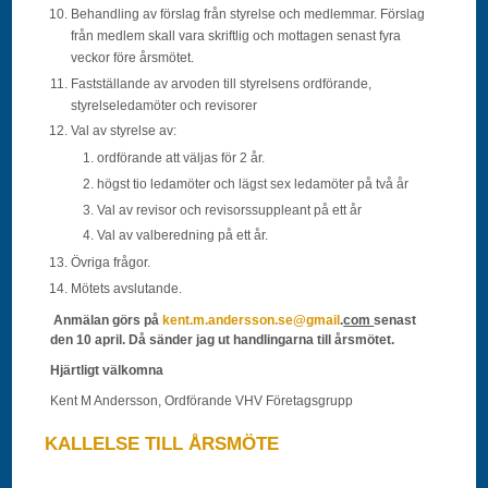
Behandling av förslag från styrelse och medlemmar. Förslag
från medlem skall vara skriftlig och mottagen senast fyra
veckor före årsmötet.
Fastställande av arvoden till styrelsens ordförande,
styrelseledamöter och revisorer
Val av styrelse av:
ordförande att väljas för 2 år.
högst tio ledamöter och lägst sex ledamöter på två år
Val av revisor och revisorssuppleant på ett år
Val av valberedning på ett år.
Övriga frågor.
Mötets avslutande.
Anmälan görs på
kent.m.andersson.se@gmail
.
com
senast
den 10 april. Då sänder jag ut handlingarna till årsmötet.
Hjärtligt välkomna
Kent M Andersson, Ordförande VHV Företagsgrupp
KALLELSE TILL ÅRSMÖTE