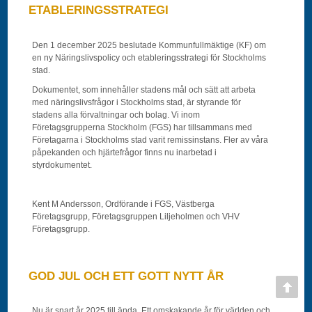
ETABLERINGSSTRATEGI
Den 1 december 2025 beslutade Kommunfullmäktige (KF) om
en ny Näringslivspolicy och etableringsstrategi för Stockholms
stad.
Dokumentet, som innehåller stadens mål och sätt att arbeta
med näringslivsfrågor i Stockholms stad, är styrande för
stadens alla förvaltningar och bolag. Vi inom
Företagsgrupperna Stockholm (FGS) har tillsammans med
Företagarna i Stockholms stad varit remissinstans. Fler av våra
påpekanden och hjärtefrågor finns nu inarbetad i
styrdokumentet.
Kent M Andersson, Ordförande i FGS, Västberga
Företagsgrupp, Företagsgruppen Liljeholmen och VHV
Företagsgrupp.
GOD JUL OCH ETT GOTT NYTT ÅR
Nu är snart år 2025 till ända. Ett omskakande år för världen och