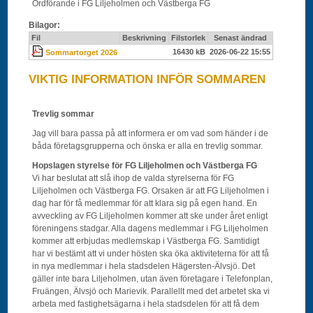
Ordförande i FG Liljeholmen och Västberga FG
Bilagor:
Fil
Beskrivning
Filstorlek
Senast ändrad
16430 kB
2026-06-22 15:55
Sommartorget 2026
VIKTIG INFORMATION INFÖR SOMMAREN
Trevlig sommar
Jag vill bara passa på att informera er om vad som händer i de
båda företagsgrupperna och önska er alla en trevlig sommar.
Hopslagen styrelse för FG Liljeholmen och Västberga FG
Vi har beslutat att slå ihop de valda styrelserna för FG
Liljeholmen och Västberga FG. Orsaken är att FG Liljeholmen i
dag har för få medlemmar för att klara sig på egen hand. En
avveckling av FG Liljeholmen kommer att ske under året enligt
föreningens stadgar. Alla dagens medlemmar i FG Liljeholmen
kommer att erbjudas medlemskap i Västberga FG. Samtidigt
har vi bestämt att vi under hösten ska öka aktiviteterna för att få
in nya medlemmar i hela stadsdelen Hägersten-Älvsjö. Det
gäller inte bara Liljeholmen, utan även företagare i Telefonplan,
Fruängen, Älvsjö och Marievik. Parallellt med det arbetet ska vi
arbeta med fastighetsägarna i hela stadsdelen för att få dem