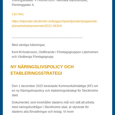
Visningslokaler: FYRKANTEN i Tekniska Nämndhuset,
Fleminggatan 4,
Läs mer
;
https://etjanster.stockholm.se/byggochplantjansten/pagaende-
planarbete/planarende/2022-08304
---------------------------------------------------------------------
Med vänliga hälsningar,
Kent M Andersson, Ordförande i Företagsgruppen Liljeholmen
och Västberga Företagsgrupp
NY NÄRINGSLIVSPOLICY OCH
ETABLERINGSSTRATEGI
Den 1 december 2025 beslutade Kommunfullmäktige (KF) om
en ny Näringslivspolicy och etableringsstrategi för Stockholms
stad.
Dokumentet, som innehåller stadens mål och sätt att arbeta
med näringslivsfrågor i Stockholms stad, är styrande för
stadens alla förvaltningar och bolag. Vi inom