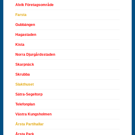
Alvik Företagsområde
Farsta
Gubbängen
Hagastaden
Kista
Norra Djurgårdsstaden
Skarpnäck
Skrubba
Slakthuset
Sätra-Segeltorp
Telefonplan
Västra Kungsholmen
Årsta Partihallar
Årsta Park