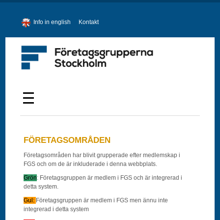
Info in english
Kontakt
FÖRETAGSOMRÅDEN
Företagsområden har blivit grupperade efter medlemskap i
FGS och om de är inkluderade i denna webbplats.
Grön
:
Företagsgruppen är medlem i FGS och är integrerad i
detta system.
Gul:
Företagsgruppen är medlem i FGS men ännu inte
integrerad i detta system