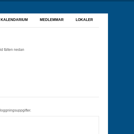
KALENDARIUM
MEDLEMMAR
LOKALER
id fälten nedan
nloggningsuppgifter.