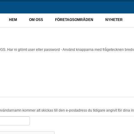
HEM
OM OSS
FÖRETAGSOMRÅDEN
NYHETER
FGS. Har ni glömt user eller password - Använd knapparna med frågetecknen bredv
nvändarnamn kommer att skickas till den e-postadress du tidigare angivit för dina i