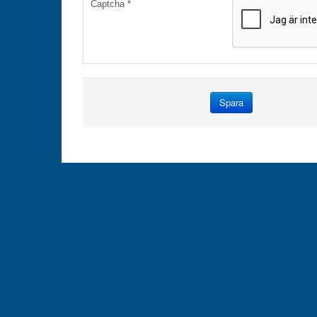
Captcha
*
Spara